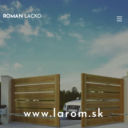
ROMAN
LACKO
www.larom.sk