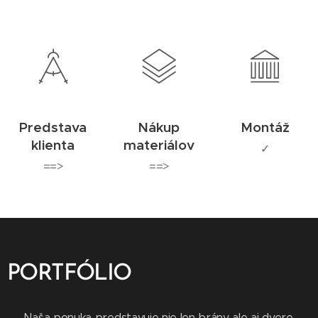
Predstava
Nákup
Montáž
klienta
materiálov
✓
==>
==>
PORTFÓLIO
Naša ponuka predstavuje nie len brány ale aj dvere,